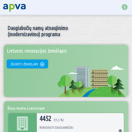
Daugiabučių namų atnaujinimo
(modernizavimo) programa
Lietuvos renovacijos žemėlapis
ŽIŪRĖTI ŽEMĖLAPĮ
Šiuo metu Lietuvoje
4452
(15,5 %)
RENOVUOTI DAUGIABUČIAI