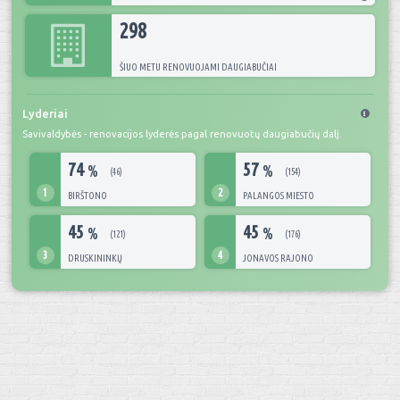
298
ŠIUO METU RENOVUOJAMI DAUGIABUČIAI
Lyderiai
Savivaldybės - renovacijos lyderės pagal renovuotų daugiabučių dalį.
74
57
%
%
(46)
(154)
1
2
BIRŠTONO
PALANGOS MIESTO
45
45
%
%
(121)
(176)
3
4
DRUSKININKŲ
JONAVOS RAJONO